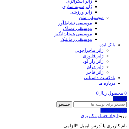
ژانر استراتژی
ژانر شبیه سازی
ژانر ورزشی
موسیقی متن
موسیقی نشاط‌آور
موسیقی غمناک
موسیقی هیجان‌انگیز
موسیقی رمانتیک
بانک ایده
ژانر ماجراجویی
ژانر فانتزی
ژانر رازآلود
ژانر درام
ژانر فاخر
پادکست‌‌ داستانی
درباره ما
0
محصول
ریال
0
جستجو
جستجو
ورود / ثبت نام
ورود
ایجاد حساب کاربری
نام کاربری یا آدرس ایمیل
*
الزامی