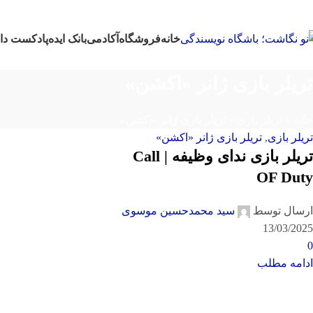
خانه
فروشگاه
آکادمی
بانک ایده
پادکست‌‌ دا
تریلر بازی ژانر «اکشن»
خانه
»
تریلر بازی
»
تریلر بازی ژانر «اکشن»
تریلر بازی
,
تریلر بازی ژانر «اکشن»
تریلر بازی ندای وظیفه | Call
OF Duty
ارسال توسط
سید محمدحسین موسوی
13/03/2025
0
ادامه مطلب