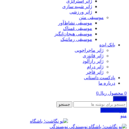
ژانر استراتژی
ژانر شبیه سازی
ژانر ورزشی
موسیقی متن
موسیقی نشاط‌آور
موسیقی غمناک
موسیقی هیجان‌انگیز
موسیقی رمانتیک
بانک ایده
ژانر ماجراجویی
ژانر فانتزی
ژانر رازآلود
ژانر درام
ژانر فاخر
پادکست‌‌ داستانی
درباره ما
0
محصول
ریال
0
جستجو
جستجو
ورود / ثبت نام
منو