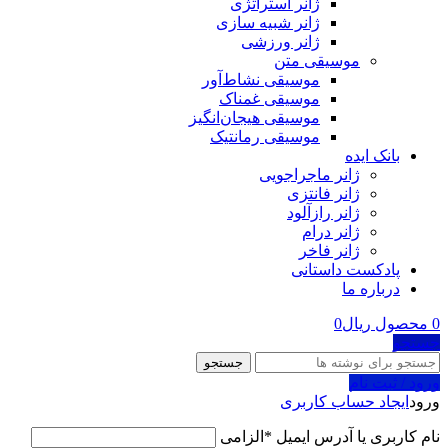
ژانر استراتژی
ژانر شبیه سازی
ژانر ورزشی
موسیقی متن
موسیقی نشاط‌آور
موسیقی غمناک
موسیقی هیجان‌انگیز
موسیقی رمانتیک
بانک ایده
ژانر ماجراجویی
ژانر فانتزی
ژانر رازآلود
ژانر درام
ژانر فاخر
پادکست‌‌ داستانی
درباره ما
0
محصول
ریال
0
جستجو
جستجو
ورود / ثبت نام
ورود
ایجاد حساب کاربری
نام کاربری یا آدرس ایمیل
*
الزامی