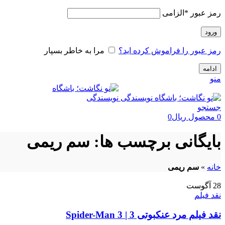
رمز عبور
*
الزامی
ورود
رمز عبور را فراموش کرده اید؟
مرا به خاطر بسپار
ادامه
منو
جستجو
0
محصول
ریال
0
بایگانی برچسب ها: سم ریمی
خانه
»
سم ریمی
28
آگوست
نقد فیلم
نقد فیلم مرد عنکبوتی 3 | Spider-Man 3