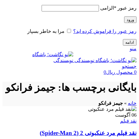
رمز عبور
*
الزامی
ورود
رمز عبور را فراموش کرده اید؟
مرا به خاطر بسپار
ادامه
منو
جستجو
0
محصول
ریال
0
بایگانی برچسب ها: جیمز فرانکو
خانه
»
جیمز فرانکو
06
آگوست
نقد فیلم
نقد فیلم مرد عنکبوتی 2 (Spider-Man 2)