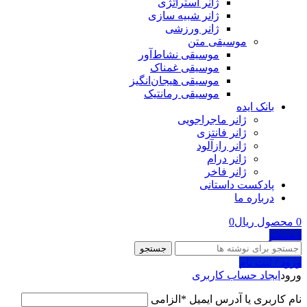
ژانر استراتژی
ژانر شبیه سازی
ژانر ورزشی
موسیقی متن
موسیقی نشاط‌آور
موسیقی غمناک
موسیقی هیجان‌انگیز
موسیقی رمانتیک
بانک ایده
ژانر ماجراجویی
ژانر فانتزی
ژانر رازآلود
ژانر درام
ژانر فاخر
پادکست‌‌ داستانی
درباره ما
0
محصول
ریال
0
جستجو
جستجو
ورود / ثبت نام
ورود
ایجاد حساب کاربری
نام کاربری یا آدرس ایمیل
*
الزامی