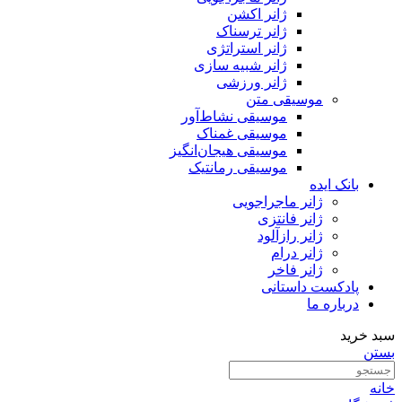
ژانر اکشن
ژانر ترسناک
ژانر استراتژی
ژانر شبیه سازی
ژانر ورزشی
موسیقی متن
موسیقی نشاط‌آور
موسیقی غمناک
موسیقی هیجان‌انگیز
موسیقی رمانتیک
بانک ایده
ژانر ماجراجویی
ژانر فانتزی
ژانر رازآلود
ژانر درام
ژانر فاخر
پادکست‌‌ داستانی
درباره ما
سبد خرید
بستن
خانه