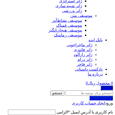
ژانر استراتژی
ژانر شبیه سازی
ژانر ورزشی
موسیقی متن
موسیقی نشاط‌آور
موسیقی غمناک
موسیقی هیجان‌انگیز
موسیقی رمانتیک
بانک ایده
ژانر ماجراجویی
ژانر فانتزی
ژانر رازآلود
ژانر درام
ژانر فاخر
پادکست‌‌ داستانی
درباره ما
0
محصول
ریال
0
جستجو
جستجو
ورود / ثبت نام
ورود
ایجاد حساب کاربری
نام کاربری یا آدرس ایمیل
*
الزامی