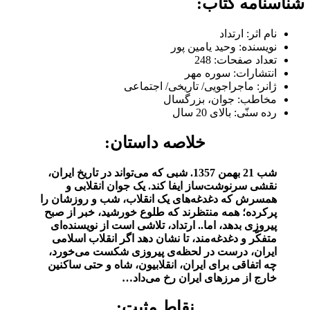
شناسنامه کتاب:
نام اثر: ارتداد
نویسنده: وحید یامین پور
تعداد صفحات: 248
انتشارات: سوره مهر
ژانر: ماجراجویی/ تاریخی/ اجتماعی
مخاطب: جوان، بزرگسال
رده سنّی: بالای 20 سال
خلاصه داستان:
شب 21 بهمن 1357. شبی که می‌تواند در تاریخ ایران،
نقشی سرنوشت‌ساز ایفا کند. یک جوان انقلابی و
همسرش که دغدغه‌های یک انقلاب، شب و روزشان را
پرکرده؛ همه منتظرند که طلوع خورشید، خبر از صبح
پیروزی بدهد، اما.. ارتداد، تلاشی است از نویسنده‌ای
متفکّر و دغدغه‌مند، تا نشان دهد اگر انقلاب اسلامی
ایران، درست در لحظه‌ی پیروزی شکست می‌خورد،
چه اتفاقی برای ایران، انقلابیون، شاه و حتی ساکنین
خارج از مرزهای ایران رخ می‌داد…
نقاط مثبت: