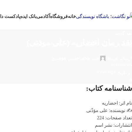
خانه
فروشگاه
آکادمی
بانک ایده
پادکست‌‌ دا
نقد کتاب
نقد رمان احضاریه (علی موذنی)
ارسال توسط
سید محمدحسین موسوی
19/03/2025
در تاریخ 27/09/2021
0
شناسنامه کتاب:
نام اثر: احضاریه
✍️ نویسنده: علی مؤذّنی
تعداد صفحات: 224
انتشارات: نشر اسم