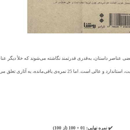
(نکته 2: اعطای نمره‌ی مجموعی «100»، یعنی این داستان از لحاظ کیفیت، استاندارد 
✔️ نمره نهایی: 01 + 100 (از 100)