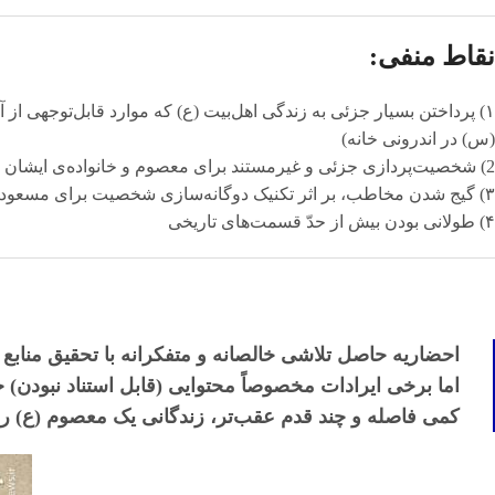
نقاط منفی:
۱) پرداختن بسیار جزئی به زندگی اهل‌بیت (ع) که موارد قابل‌توجهی ا
(س) در اندرونی خانه)
2) شخصیت‌پردازی جزئی و غیرمستند برای معصوم و خانواده‌ی‌ ایشان
۳) گیج شدن مخاطب، بر اثر تکنیک دوگانه‌سازی شخصیت برای مسعود و عارفه (که ظاهراً مقصود هم بوده است)
۴) طولانی بودن بیش از حدّ قسمت‌های تاریخی
احضاریه حاصل تلاشی خالصانه و متفکرانه با تحقیق منابع 
اما برخی ایرادات مخصوصاً محتوایی (قابل استناد نبودن) خد
کمی فاصله و چند قدم عقب‌تر، زندگانی یک معصوم (ع) را