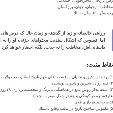
ژانر: تاریخی/ ماجراجویی/ اجتماعی
مخاطب: نوجوان، جوان، بزرگسال
رده سنّی: 16 سال به بالا
روایتی خالصانه و زیبا از گذشته و زمان حال که درس‌های پی
اما افسوس که اشکال سندیت محتواهای جزئی، او را به این 
داستانی‌اش، مخاطب را نه جذب، بلکه احضار خواهد کرد
نقاط مثبت:
۱) پرداختن دقیق و تحلیلی به قسمت‌های مهمّ تاریخ اسلام، بحث ولایت و عوامل وقوع فاجعهٔ کربلا
۲) قلم روان، شیرین و شیوای نویسنده
۳) استفاده از روش بدیع در هماهنگی پی‌رنگ و شخصیت‌پردازی با درو
عارفه، چه در کودکی و چه در خِلال سفر به نجف)
4) شخصیت‌پردازی قوی
۵) ملموس ساختن تاریخ در قالب وقایع داستانی