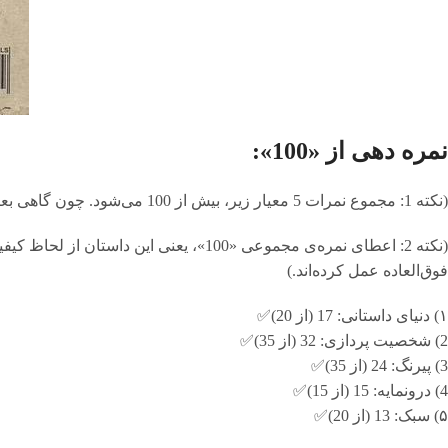
نمره دهی از «100»:
(نکته 1: مجموع نمرات 5 معیار زیر، بیش از 100 می‌شود. چون گاهی بعضی عناصر داستان، به‌قدری قدرتمند نگاشته می‌شوند که خلأ دیگر عناصر را می‌پوشانند.)
فوق‌العاده عمل کرده‌اند.)
۱) دنیای داستانی: 17 (از 20)✅
2) شخصیت پردازی: 32 (از 35)✅
3) پیرنگ: 24 (از 35)✅
4) درونمایه: 15 (از 15)✅
۵) سبک: 13 (از 20)✅